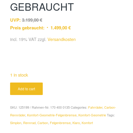
GEBRAUCHT
UVP:
3.199,00
€
Preis gebraucht:
1.499,00
€
incl. 19% VAT
zzgl.
Versandkosten
1 in stock
Add to cart
SKU:
125199 / Rahmen-Nr. 170 400 0135
Categories:
Fahrräder
,
Carbon-
Rennräder
,
Komfort-Geometrie-Felgenbremse
,
Komfort-Geometrie
Tags:
Simplon
,
Rennrad
,
Carbon
,
Felgenbremse
,
Kiaro
,
Komfort