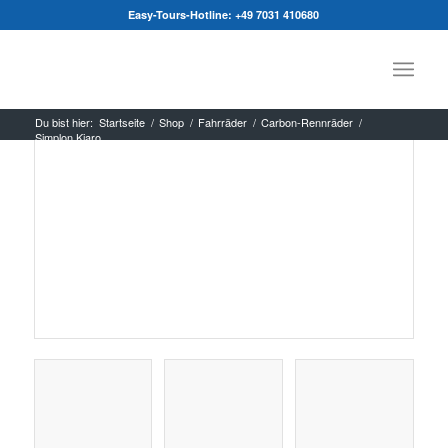
Easy-Tours-Hotline:
+49 7031 410680
Du bist hier:
Startseite
/
Shop
/
Fahrräder
/
Carbon-Rennräder
/
Simplon Kiaro
Carbon Rennrad
Ultegra-Compact 11-fach
...