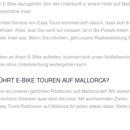
E-Bike dazugehört. Von der Unterkunft in einem Hotel auf Mallo
erschöne Insel.
iker-Service von Easy Tours kümmert sich darum, dass sich Ih
indet. Alles, was Sie noch tun müssen, ist in die Pedale tret
er Insel aus. Wenn Sie möchten, gibt unsere Radreiseleitung Ih
lem an Ihrem E-Bike auftreten, kümmert sich unser Notfallserv
ür Sie ohne Unterbrechung weitergehen kann.
ÜHRT E-BIKE TOUREN AUF MALLORCA?
ie an unseren geführten Radtouren auf Mallorca teil! Wir starte
rschöne Strecken quer über die Insel. Mit wechselnden Zielen,
Easy Tours-Radtouren auf Mallorca für jeden etwas dabei. Nette 