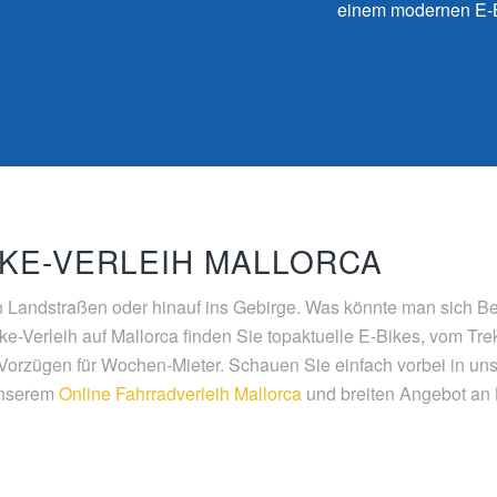
einem modernen E-B
IKE-VERLEIH MALLORCA
 Landstraßen oder hinauf ins Gebirge. Was könnte man sich Bes
e-Verleih auf Mallorca finden Sie topaktuelle E-Bikes, vom Tr
Vorzügen für Wochen-Mieter. Schauen Sie einfach vorbei in uns
 unserem
Online Fahrradverleih Mallorca
und breiten Angebot an B