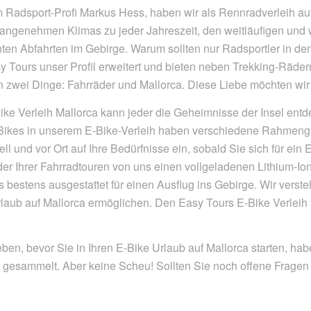
adsport-Profi Markus Hess, haben wir als Rennradverleih auf
 angenehmen Klimas zu jeder Jahreszeit, den weitläufigen und
nten Abfahrten im Gebirge. Warum sollten nur Radsportler in 
sy Tours unser Profil erweitert und bieten neben Trekking-Räd
n zwei Dinge: Fahrräder und Mallorca. Diese Liebe möchten wir m
e Verleih Mallorca kann jeder die Geheimnisse der Insel entdec
 E-Bikes in unserem E-Bike-Verleih haben verschiedene Rahme
ll und vor Ort auf Ihre Bedürfnisse ein, sobald Sie sich für ei
der Ihrer Fahrradtouren von uns einen vollgeladenen Lithium-
 bestens ausgestattet für einen Ausflug ins Gebirge. Wir verst
aub auf Mallorca ermöglichen. Den Easy Tours E-Bike Verleih f
n, bevor Sie in Ihren E-Bike Urlaub auf Mallorca starten, hab
e gesammelt. Aber keine Scheu! Sollten Sie noch offene Fragen