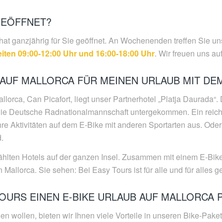
GEÖFFNET?
 hat ganzjährig für Sie geöffnet. An Wochenenden treffen Sie un
iten 09:00-12:00 Uhr und 16:00-18:00 Uhr
. Wir freuen uns au
 AUF MALLORCA FÜR MEINEN URLAUB MIT DEM
orca, Can Picafort, liegt unser Partnerhotel „Platja Daurada“. D
die Deutsche Radnationalmannschaft untergekommen. Ein reichha
Ihre Aktivitäten auf dem E-Bike mit anderen Sportarten aus. Od
.
ählten Hotels auf der ganzen Insel. Zusammen mit einem E-Bik
 Mallorca. Sie sehen: Bei Easy Tours ist für alle und für alles g
OURS EINEN E-BIKE URLAUB AUF MALLORCA 
en wollen, bieten wir Ihnen viele Vorteile in unseren Bike-Pak