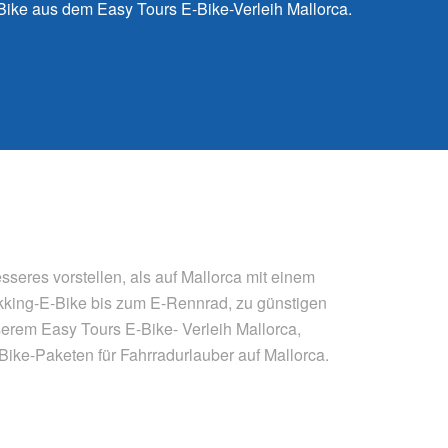
ike aus dem Easy Tours E-Bike-Verleih Mallorca.
seres vorstellen, als auf Mallorca mit einem
ekking-E-Bike bis zum E-Rennrad, zu günstigen
erem Easy Tours E-Bike- Verleih Mallorca,
ike-Paketen für Fahrradurlauber auf Mallorca.