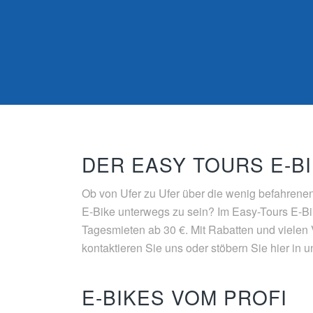
DER EASY TOURS E-B
Ob von Ufer zu Ufer über die wenig befahrenen
E-Bike unterwegs zu sein? Im Easy-Tours E-Bik
Tagesmieten ab 30 €. Mit Rabatten und vielen 
kontaktieren Sie uns oder stöbern Sie hier in
E-BIKES VOM PROFI