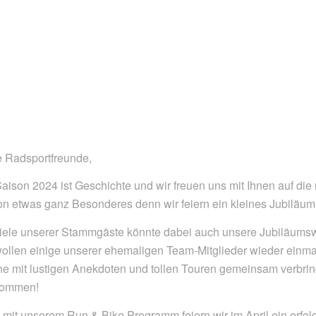
e Radsportfreunde,
Saison 2024 ist Geschichte und wir freuen uns mit Ihnen auf d
n etwas ganz Besonderes denn wir feiern ein kleines Jubiläum:
viele unserer Stammgäste könnte dabei auch unsere Jubiläums
ollen einige unserer ehemaligen Team-Mitglieder wieder einma
e mit lustigen Anekdoten und tollen Touren gemeinsam verbring
kommen!
mit unserem Run & Bike Programm feiern wir im April ein erfolg