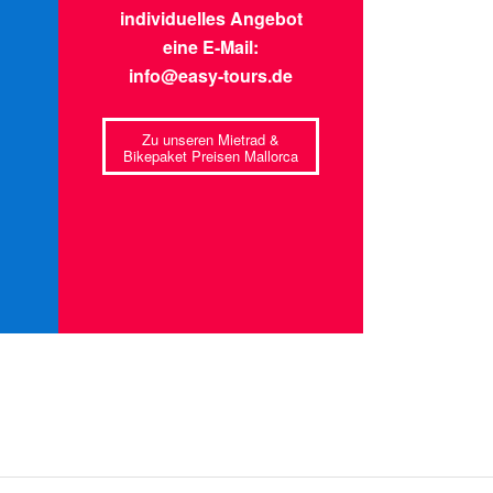
individuelles Angebot
eine E-Mail:
info@easy-tours.de
Zu unseren Mietrad &
Bikepaket Preisen Mallorca