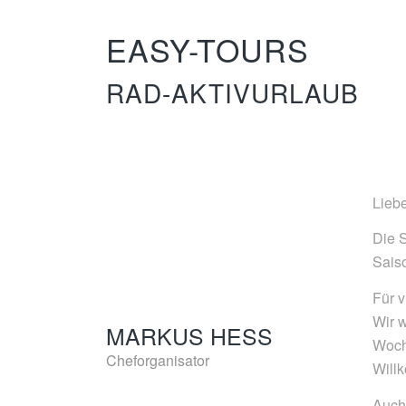
EASY-TOURS
RAD-AKTIVURLAUB
Lieb
Die 
Saiso
Für 
Wir w
MARKUS HESS
Woch
Cheforganisator
Will
Auch 