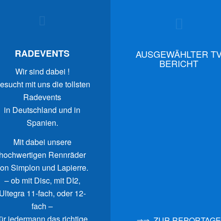
1
2
3
RADEVENTS
AUSGEWÄHLTER T
BERICHT
Wir sind dabei !
esucht mit uns die tollsten
Radevents
in Deutschland und in
Spanien.
Mit dabei unsere
hochwertigen Rennräder
on Simplon und Lapierre.
– ob mit Disc, mit DI2,
Ultegra 11-fach, oder 12-
fach –
für jedermann das richtige
⇒⇒ ZUR REPORTAG