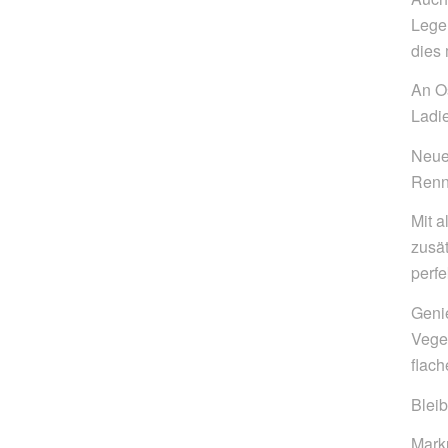
Lege
dies
An O
Ladi
Neue 
Rennr
Mit a
zusä
perf
Geni
Veget
flach
Bleib
Mark