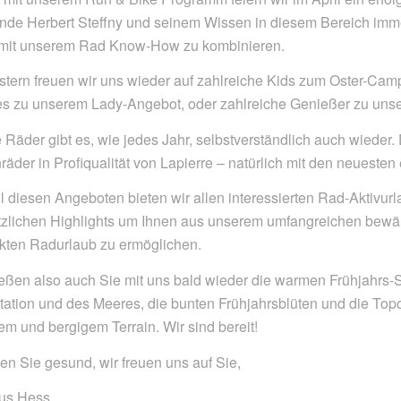
nde Herbert Steffny und seinem Wissen in diesem Bereich immer
 mit unserem Rad Know-How zu kombinieren.
stern freuen wir uns wieder auf zahlreiche Kids zum Oster-Cam
es zu unserem Lady-Angebot, oder zahlreiche Genießer zu un
Räder gibt es, wie jedes Jahr, selbstverständlich auch wieder
äder in Profiqualität von Lapierre – natürlich mit den neueste
ll diesen Angeboten bieten wir allen interessierten Rad-Aktivur
tzlichen Highlights um Ihnen aus unserem umfangreichen bewäh
ekten Radurlaub zu ermöglichen.
eßen also auch Sie mit uns bald wieder die warmen Frühjahrs-S
ation und des Meeres, die bunten Frühjahrsblüten und die Top
em und bergigem Terrain. Wir sind bereit!
en Sie gesund, wir freuen uns auf Sie,
us Hess