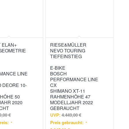
 ELAN+
RIESE&MÜLLER
GEOMETRIE
NEVO TOURING
TIEFEINSTIEG
E-BIKE
MANCE LINE
BOSCH
PERFORMANCE LINE
 DEORE 10-
CX
SHIMANO XT-11
HÖHE 50
RAHMENHÖHE 47
AHR 2020
MODELLJAHR 2022
CHT
GEBRAUCHT
9,00
€
UVP:
4.449,00
€
reis:
Preis gebraucht: