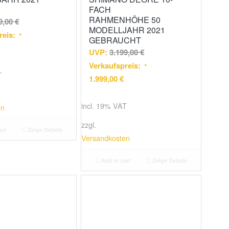
FACH
RAHMENHÖHE 50
9,00
€
MODELLJAHR 2021
reis:
GEBRAUCHT
UVP:
3.199,00
€
Verkaufspreis:
T
1.999,00
€
incl. 19% VAT
en
zzgl.
art
Zeige Details
Versandkosten
Add to cart
Zeige Details