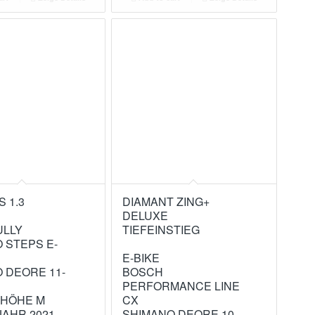
S 1.3
DIAMANT ZING+
DELUXE
ULLY
TIEFEINSTIEG
 STEPS E-
E-BIKE
 DEORE 11-
BOSCH
PERFORMANCE LINE
HÖHE M
CX
AHR 2021
SHIMANO DEORE 10-