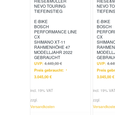
RIESE&MÜLLER
RIESE&
NEVO TOURING
NEVO T
TIEFEINSTIEG
TIEFEIN
E-BIKE
E-BIKE
BOSCH
BOSCH
PERFORMANCE LINE
PERFOR
CX
CX
SHIMANO XT-11
SHIMANO
RAHMENHÖHE 47
RAHMEN
MODELLJAHR 2022
MODELLJ
GEBRAUCHT
GEBRAU
UVP:
4.449,00
€
UVP:
4.44
Preis gebraucht:
Preis geb
3.045,00
€
3.045,00
€
incl. 19% VAT
incl. 19% VA
zzgl.
zzgl.
Versandkosten
Versandkost