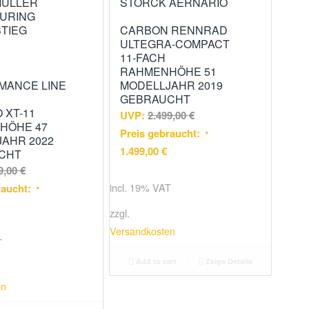
MÜLLER
STORCK AERNARIO
OURING
STIEG
CARBON RENNRAD
ULTEGRA-COMPACT
11-FACH
RAHMENHÖHE 51
MANCE LINE
MODELLJAHR 2019
GEBRAUCHT
 XT-11
UVP:
2.499,00
€
HÖHE 47
Preis gebraucht:
AHR 2022
1.499,00
€
CHT
9,00
€
incl. 19% VAT
raucht:
zzgl.
Versandkosten
T
Add to cart
Zeige Details
en