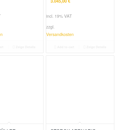
3.045,00
€
T
incl. 19% VAT
zzgl.
en
Versandkosten
art
Zeige Details
Add to cart
Zeige Details