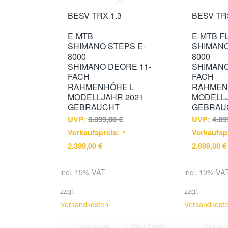
BESV TRX 1.3
BESV TR
E-MTB
E-MTB F
SHIMANO STEPS E-
SHIMANO
8000
8000
SHIMANO DEORE 11-
SHIMANO
FACH
FACH
RAHMENHÖHE L
RAHMEN
MODELLJAHR 2021
MODELLJ
GEBRAUCHT
GEBRAU
UVP:
3.399,00
€
UVP:
4.09
Verkaufspreis:
Verkaufsp
2.399,00
€
2.699,00
€
incl. 19% VAT
incl. 19% VA
zzgl.
zzgl.
Versandkosten
Versandkost
Add to cart
Zeige Details
Add to c