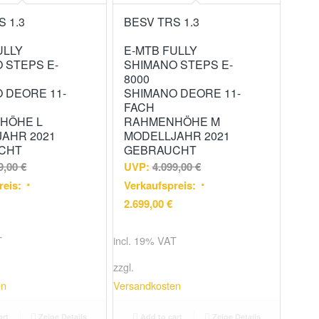
S 1.3
BESV TRS 1.3
ULLY
E-MTB FULLY
 STEPS E-
SHIMANO STEPS E-
8000
 DEORE 11-
SHIMANO DEORE 11-
FACH
HÖHE L
RAHMENHÖHE M
AHR 2021
MODELLJAHR 2021
CHT
GEBRAUCHT
9,00
€
UVP:
4.099,00
€
reis:
Verkaufspreis:
2.699,00
€
T
incl. 19% VAT
zzgl.
en
Versandkosten
art
Zeige Details
Add to cart
Zeige Details