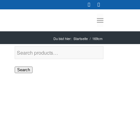
Du bist hier:
Startseite
/
169cm
Search