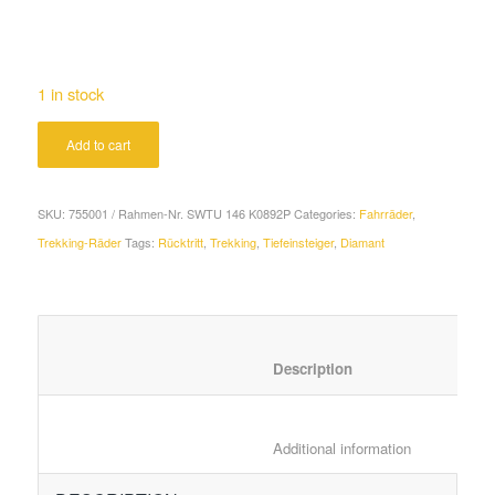
1 in stock
Add to cart
SKU:
755001 / Rahmen-Nr. SWTU 146 K0892P
Categories:
Fahrräder
,
Trekking-Räder
Tags:
Rücktritt
,
Trekking
,
Tiefeinsteiger
,
Diamant
						Description	
						Additional in