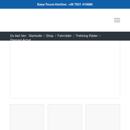
Easy-Tours-Hotline:
+49 7031 410680
Du bist hier:
Startseite
/
Shop
/
Fahrräder
/
Trekking-Räder
/
Diamant Achat
Citybike
Rücktritt