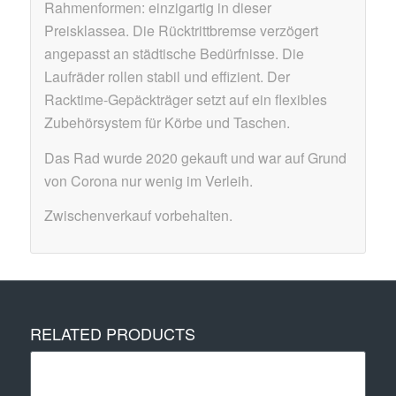
Rahmenformen: einzigartig in dieser
Preisklassea. Die Rücktrittbremse verzögert
angepasst an städtische Bedürfnisse. Die
Laufräder rollen stabil und effizient. Der
Racktime-Gepäckträger setzt auf ein flexibles
Zubehörsystem für Körbe und Taschen.
Das Rad wurde 2020 gekauft und war auf Grund
von Corona nur wenig im Verleih.
Zwischenverkauf vorbehalten.
RELATED PRODUCTS