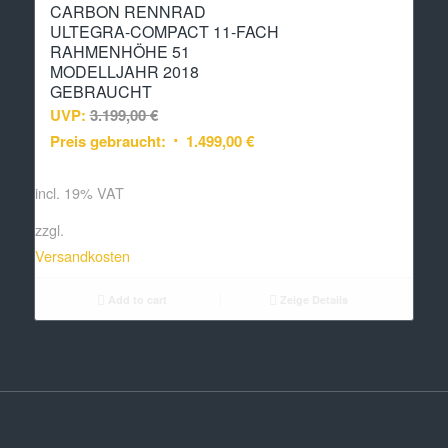
CARBON RENNRAD
ULTEGRA-COMPACT 11-FACH
RAHMENHÖHE 51
MODELLJAHR 2018
GEBRAUCHT
UVP:
3.199,00
€
Preis gebraucht:
1.499,00
€
incl. 19% VAT
zzgl.
Versandkosten
Add to cart
Zeige Details