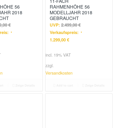
11-FACH
HÖHE 56
RAHMENHÖHE 56
AHR 2018
MODELLJAHR 2018
CHT
GEBRAUCHT
9,00
€
UVP:
2.499,00
€
reis:
Verkaufspreis:
1.299,00
€
T
incl. 19% VAT
zzgl.
en
Versandkosten
art
Zeige Details
Add to cart
Zeige Details