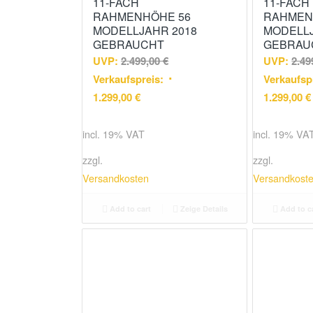
11-FACH
11-FACH
RAHMENHÖHE 56
RAHMEN
MODELLJAHR 2018
MODELLJ
GEBRAUCHT
GEBRAU
UVP:
2.499,00
€
UVP:
2.49
Verkaufspreis:
Verkaufsp
1.299,00
€
1.299,00
€
incl. 19% VAT
incl. 19% VA
zzgl.
zzgl.
Versandkosten
Versandkost
Add to cart
Zeige Details
Add to c