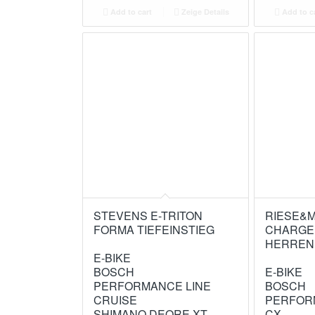
Add to cart
Zeige Details
Add to c
STEVENS E-TRITON
RIESE&
FORMA TIEFEINSTIEG
CHARGE
HERREN
E-BIKE
BOSCH
E-BIKE
PERFORMANCE LINE
BOSCH
CRUISE
PERFOR
SHIMANO DEORE XT
CX