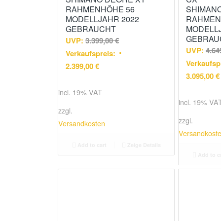
RAHMENHÖHE 56
SHIMANO
MODELLJAHR 2022
RAHMEN
GEBRAUCHT
MODELLJ
GEBRAU
UVP:
3.399,00
€
UVP:
4.64
Verkaufspreis:
Verkaufsp
2.399,00
€
3.095,00
€
incl. 19% VAT
incl. 19% VA
zzgl.
zzgl.
Versandkosten
Versandkost
Add to cart
Zeige Details
Add to c