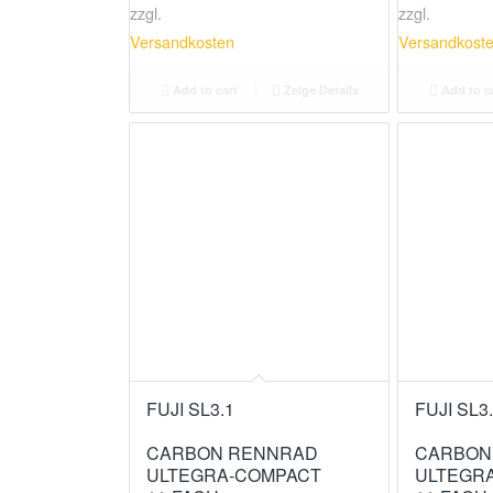
zzgl.
zzgl.
Versandkosten
Versandkost
Add to cart
Zeige Details
Add to c
FUJI SL3.1
FUJI SL3
CARBON RENNRAD
CARBON
ULTEGRA-COMPACT
ULTEGR