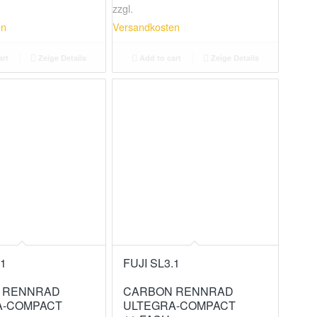
zzgl.
en
Versandkosten
art
Zeige Details
Add to cart
Zeige Details
.1
FUJI SL3.1
 RENNRAD
CARBON RENNRAD
A-COMPACT
ULTEGRA-COMPACT