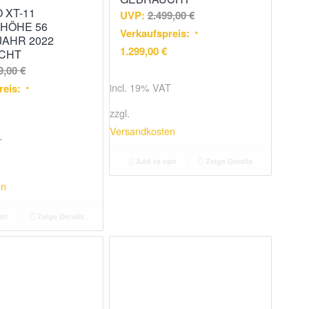
 XT-11
UVP:
2.499,00
€
HÖHE 56
Verkaufspreis:
AHR 2022
1.299,00
€
CHT
9,00
€
incl. 19% VAT
reis:
zzgl.
Versandkosten
T
Add to cart
Zeige Details
en
art
Zeige Details