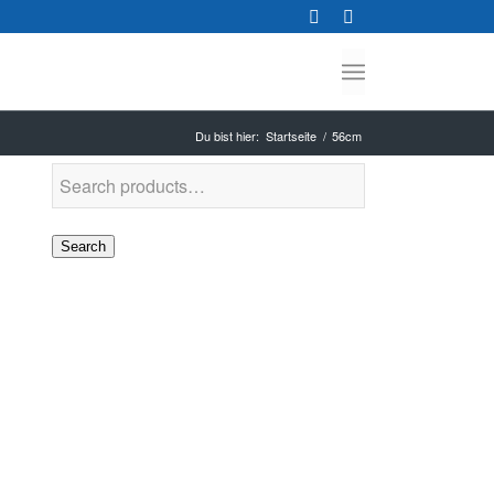
Du bist hier:
Startseite
/
56cm
Search