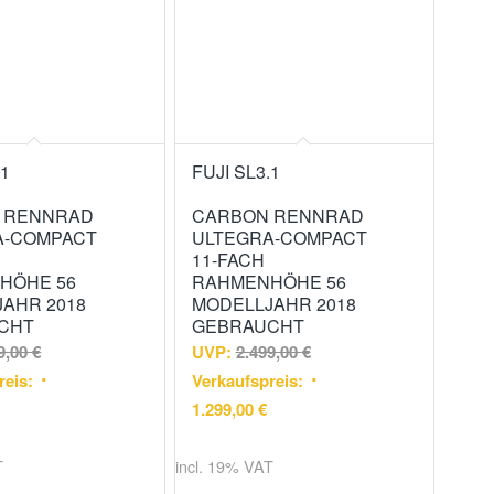
.1
FUJI SL3.1
 RENNRAD
CARBON RENNRAD
A-COMPACT
ULTEGRA-COMPACT
11-FACH
HÖHE 56
RAHMENHÖHE 56
AHR 2018
MODELLJAHR 2018
CHT
GEBRAUCHT
9,00
€
UVP:
2.499,00
€
reis:
Verkaufspreis:
1.299,00
€
T
incl. 19% VAT