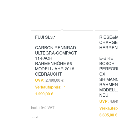
FUJI SL3.1
RIESE&
CHARGE
CARBON RENNRAD
HERREN
ULTEGRA-COMPACT
11-FACH
E-BIKE
RAHMENHÖHE 56
BOSCH
MODELLJAHR 2018
PERFOR
GEBRAUCHT
CX
SHIMANO
UVP:
2.499,00
€
RAHMEN
Verkaufspreis:
MODELLJ
1.299,00
€
NEU
UVP:
4.64
incl. 19% VAT
Verkaufsp
3.695,00
€
zzgl.