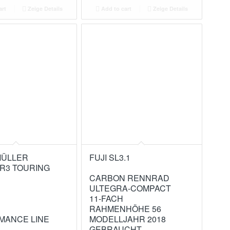
art
Zeige Details
Add to cart
Zeige Details
MÜLLER
FUJI SL3.1
R3 TOURING
CARBON RENNRAD
ULTEGRA-COMPACT
11-FACH
RAHMENHÖHE 56
MANCE LINE
MODELLJAHR 2018
GEBRAUCHT