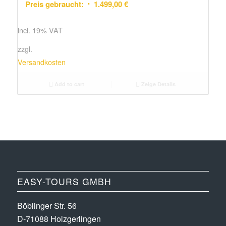
Preis gebraucht:
1.499,00
€
incl. 19% VAT
zzgl.
Versandkosten
Add to cart
Zeige Details
EASY-TOURS GMBH
Böblinger Str. 56
D-71088 Holzgerlingen